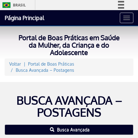
BRASIL
Simplifique!
Página Principal
Toggl
Comunica BR
navig
Participe
Portal de Boas Práticas em Saúde
Acesso à informação
da Mulher, da Criança e do
Adolescente
Legislação
Canais
Voltar
Portal de Boas Práticas
Busca Avançada – Postagens
BUSCA AVANÇADA –
POSTAGENS
Busca Avançada