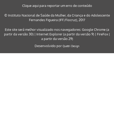
Clique aqui para reportar um erro de conteúdo
© Instituto Nacional de Saúde da Mulher, da Criança e do Adolescente
Fernandes Figueira (IFF/Fiocruz), 2017
Este site será melhor visualizado nos navegadores: Google Chrome (a
partir da versão 30) | Internet Explorer (a partir da versão 9) | FireFox (
a partir da versão 29)
Desenvolvido por
Quattri Design