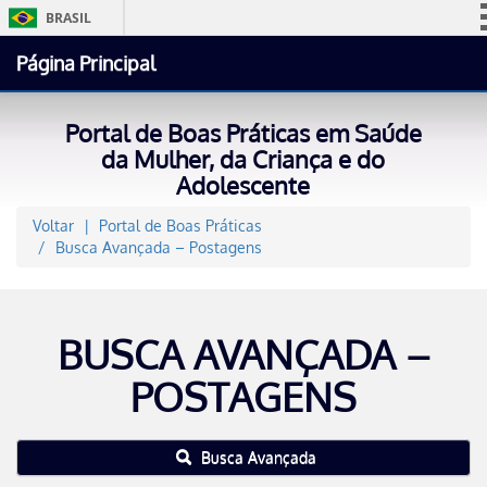
BRASIL
Simplifique!
Página Principal
Comunica BR
Participe
Portal de Boas Práticas em Saúde
Acesso à informação
da Mulher, da Criança e do
Adolescente
Legislação
Canais
Voltar
Portal de Boas Práticas
Busca Avançada – Postagens
BUSCA AVANÇADA –
POSTAGENS
Busca Avançada