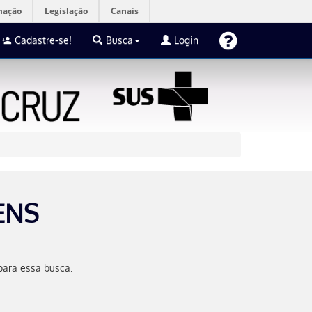
mação
Legislação
Canais
Cadastre-se!
Busca
Login
ENS
para essa busca.