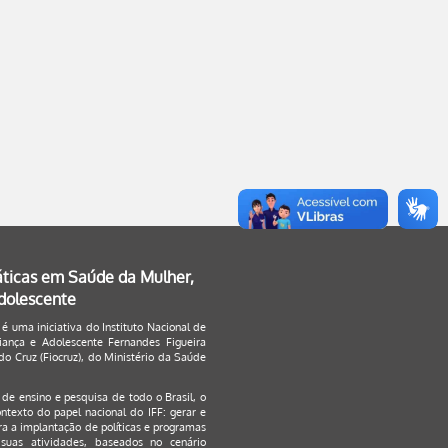
áticas em Saúde da Mulher,
Adolescente
 é uma iniciativa do Instituto Nacional de
ança e Adolescente Fernandes Figueira
o Cruz (Fiocruz), do Ministério da Saúde
s de ensino e pesquisa de todo o Brasil, o
ontexto do papel nacional do IFF: gerar e
a a implantação de políticas e programas
suas atividades, baseados no cenário