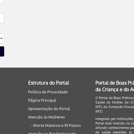
Estrutura do Portal
Portal de Boas Pr
da Criança e do 
Política de Privacidade
O Portal de Boas Práticas
Página Principal
Saúde da Mulher, da Cri
(IFF), da Fundação Oswald
Apresentação do Portal
(MS).
Atenção às Mulheres
Integrado por instituiçõe
Portal está inserido no c
- Morte Materna e 10 Passos
difundir conhecimento par
de saúde inerentes as 
Atenção ao Recém Nascido