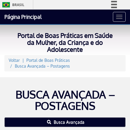
BRASIL
Simplifique!
Página Principal
Toggl
Comunica BR
navig
Participe
Portal de Boas Práticas em Saúde
Acesso à informação
da Mulher, da Criança e do
Adolescente
Legislação
Canais
Voltar
Portal de Boas Práticas
Busca Avançada – Postagens
BUSCA AVANÇADA –
POSTAGENS
Busca Avançada