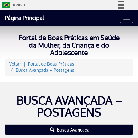
BRASIL
Simplifique!
Página Principal
Toggl
Comunica BR
navig
Participe
Portal de Boas Práticas em Saúde
Acesso à informação
da Mulher, da Criança e do
Adolescente
Legislação
Canais
Voltar
Portal de Boas Práticas
Busca Avançada – Postagens
BUSCA AVANÇADA –
POSTAGENS
Busca Avançada