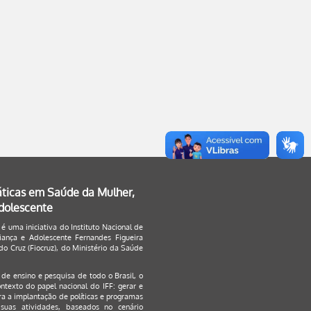
áticas em Saúde da Mulher,
Adolescente
 é uma iniciativa do Instituto Nacional de
ança e Adolescente Fernandes Figueira
o Cruz (Fiocruz), do Ministério da Saúde
s de ensino e pesquisa de todo o Brasil, o
ontexto do papel nacional do IFF: gerar e
a a implantação de políticas e programas
suas atividades, baseados no cenário