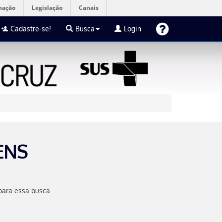
mação
Legislação
Canais
Cadastre-se!
Busca
Login
ENS
para essa busca.