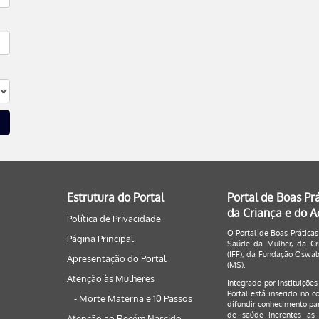
Estrutura do Portal
Portal de Boas Pr
da Criança e do 
Política de Privacidade
O Portal de Boas Práticas
Página Principal
Saúde da Mulher, da Cri
(IFF), da Fundação Oswald
Apresentação do Portal
(MS).
Atenção às Mulheres
Integrado por instituiçõe
Portal está inserido no c
- Morte Materna e 10 Passos
difundir conhecimento par
de saúde inerentes as 
Atenção ao Recém Nascido