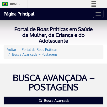
BRASIL
Simplifique!
Página Principal
Toggl
Comunica BR
navig
Participe
Portal de Boas Práticas em Saúde
Acesso à informação
da Mulher, da Criança e do
Adolescente
Legislação
Canais
Voltar
Portal de Boas Práticas
Busca Avançada – Postagens
BUSCA AVANÇADA –
POSTAGENS
Busca Avançada