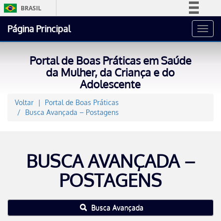
BRASIL
Simplifique!
Página Principal
Toggl
Comunica BR
navig
Participe
Portal de Boas Práticas em Saúde
Acesso à informação
da Mulher, da Criança e do
Adolescente
Legislação
Canais
Voltar
Portal de Boas Práticas
Busca Avançada – Postagens
BUSCA AVANÇADA –
POSTAGENS
Busca Avançada