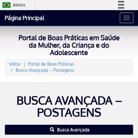
BRASIL
Simplifique!
Página Principal
Toggl
Comunica BR
navig
Participe
Portal de Boas Práticas em Saúde
Acesso à informação
da Mulher, da Criança e do
Adolescente
Legislação
Canais
Voltar
Portal de Boas Práticas
Busca Avançada – Postagens
BUSCA AVANÇADA –
POSTAGENS
Busca Avançada