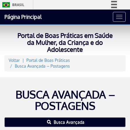
BRASIL
Simplifique!
Página Principal
Toggl
Comunica BR
navig
Participe
Portal de Boas Práticas em Saúde
Acesso à informação
da Mulher, da Criança e do
Adolescente
Legislação
Canais
Voltar
Portal de Boas Práticas
Busca Avançada – Postagens
BUSCA AVANÇADA –
POSTAGENS
Busca Avançada