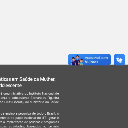
áticas em Saúde da Mulher,
Adolescente
 é uma iniciativa do Instituto Nacional de
ança e Adolescente Fernandes Figueira
o Cruz (Fiocruz), do Ministério da Saúde
s de ensino e pesquisa de todo o Brasil, o
ontexto do papel nacional do IFF: gerar e
a a implantação de políticas e programas
suas atividades, baseados no cenário