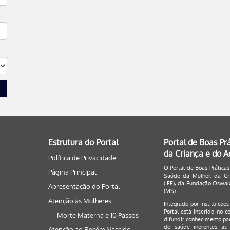
Estrutura do Portal
Portal de Boas Pr
da Criança e do 
Política de Privacidade
O Portal de Boas Práticas
Página Principal
Saúde da Mulher, da Cri
(IFF), da Fundação Oswald
Apresentação do Portal
(MS).
Atenção às Mulheres
Integrado por instituiçõe
Portal está inserido no c
- Morte Materna e 10 Passos
difundir conhecimento par
de saúde inerentes as 
Atenção ao Recém Nascido