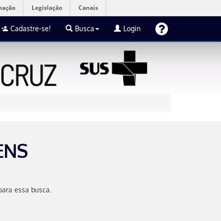
mação
Legislação
Canais
Cadastre-se!
Busca
Login
ENS
para essa busca.