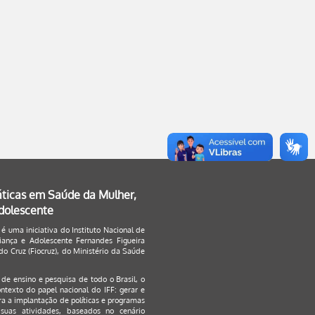
áticas em Saúde da Mulher,
Adolescente
 é uma iniciativa do Instituto Nacional de
ança e Adolescente Fernandes Figueira
o Cruz (Fiocruz), do Ministério da Saúde
s de ensino e pesquisa de todo o Brasil, o
ontexto do papel nacional do IFF: gerar e
a a implantação de políticas e programas
suas atividades, baseados no cenário