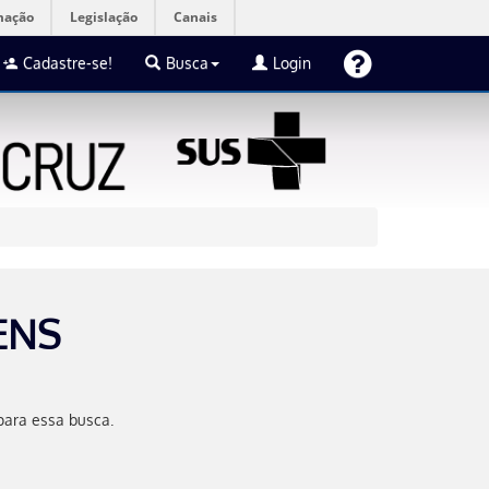
mação
Legislação
Canais
Cadastre-se!
Busca
Login
ENS
para essa busca.