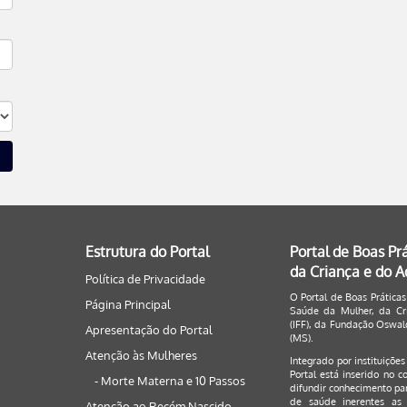
Estrutura do Portal
Portal de Boas Pr
da Criança e do 
Política de Privacidade
O Portal de Boas Práticas
Página Principal
Saúde da Mulher, da Cri
(IFF), da Fundação Oswald
Apresentação do Portal
(MS).
Atenção às Mulheres
Integrado por instituiçõe
Portal está inserido no c
- Morte Materna e 10 Passos
difundir conhecimento par
de saúde inerentes as 
Atenção ao Recém Nascido