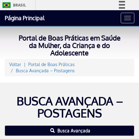
BRASIL
Simplifique!
Página Principal
Toggl
Comunica BR
navig
Participe
Portal de Boas Práticas em Saúde
Acesso à informação
da Mulher, da Criança e do
Adolescente
Legislação
Canais
Voltar
Portal de Boas Práticas
Busca Avançada – Postagens
BUSCA AVANÇADA –
POSTAGENS
Busca Avançada