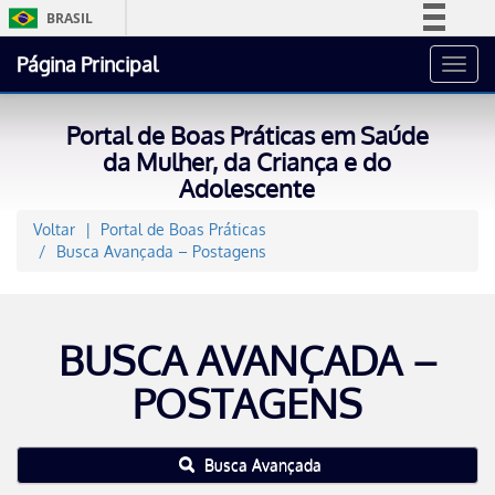
BRASIL
Simplifique!
Página Principal
Toggl
Comunica BR
navig
Participe
Portal de Boas Práticas em Saúde
Acesso à informação
da Mulher, da Criança e do
Adolescente
Legislação
Canais
Voltar
Portal de Boas Práticas
Busca Avançada – Postagens
BUSCA AVANÇADA –
POSTAGENS
Busca Avançada