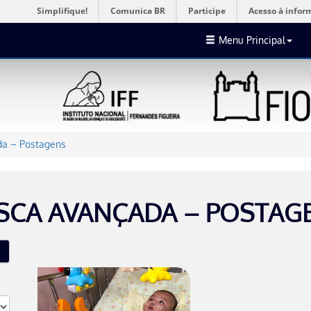
Simplifique!
Comunica BR
Participe
Acesso à infor
Menu Principal
a – Postagens
SCA AVANÇADA – POSTAG