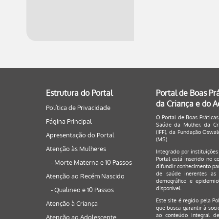
Estrutura do Portal
Portal de Boas Pr
da Criança e do 
Política de Privacidade
O Portal de Boas Práticas
Página Principal
Saúde da Mulher, da Cri
(IFF), da Fundação Oswald
Apresentação do Portal
(MS).
Atenção às Mulheres
Integrado por instituiçõe
Portal está inserido no c
- Morte Materna e 10 Passos
difundir conhecimento par
de saúde inerentes as 
Atenção ao Recém Nascido
demográfico e epidemiol
disponível.
- Qualineo e 10 Passos
Este site é regido pela
Po
Atenção à Criança
que busca garantir à soci
ao conteúdo integral de
Atenção ao Adolescente