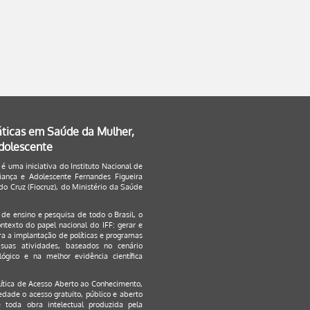
áticas em Saúde da Mulher,
Adolescente
 é uma iniciativa do Instituto Nacional de
ança e Adolescente Fernandes Figueira
o Cruz (Fiocruz), do Ministério da Saúde
s de ensino e pesquisa de todo o Brasil, o
ontexto do papel nacional do IFF: gerar e
a a implantação de políticas e programas
suas atividades, baseados no cenário
ógico e na melhor evidência científica
lítica de Acesso Aberto ao Conhecimento
,
edade o acesso gratuito, público e aberto
 toda obra intelectual produzida pela