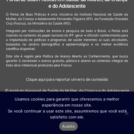
e do Adolescente
O Portal de Boas Práticas é uma iniciativa do Instituto Nacional de Saúde da
Mulher, da Criança e Adolescente Fernandes Figueira (IFF), da Fundação Oswaldo
Cruz (Fiocruz), do Ministério da Saúde (MS).
Integrado por instituições de ensino e pesquisa de todo o Brasil, o Portal está
inserido no contexto do papel nacional do IFF: gerar e difundir conhecimento para
a implantação de políticas e programas de saúde inerentes as suas atividades,
baseados no cenário demográfico e epidemiológico e na melhor evidência
científica disponível.
Este site é regido pela
Política de Acesso Aberto ao Conhecimento
, que busca
garantir à sociedade o acesso gratuito, público e aberto ao conteúdo integral de
toda obra intelectual produzida pela Fiocruz.
Clique aqui para reportar um erro de conteúdo
© Instituto Nacional de Saúde da Mulher, da Criança e do Adolescente
Fernandes Figueira (IFF/Fiocruz), 2017
Usamos cookies para garantir que oferecemos a melhor
experiência em nosso site.
Este site será melhor visualizado nos navegadores: Google Chrome (a
Se você continuar a usar este site, assumiremos que você está
partir da versão 30) | Internet Explorer (a partir da versão 9) | FireFox (
satisfeito com ele.
a partir da versão 29)
Aceito
Desenvolvido por
Quattri Design