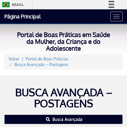
BRASIL
Simplifique!
Página Principal
Toggl
Comunica BR
navig
Participe
Portal de Boas Práticas em Saúde
Acesso à informação
da Mulher, da Criança e do
Adolescente
Legislação
Canais
Voltar
Portal de Boas Práticas
Busca Avançada – Postagens
BUSCA AVANÇADA –
POSTAGENS
Busca Avançada