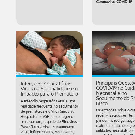
Coronavírus COVID-19
Principais Questõ
Infecções Respiratórias
COVID-19 no Cuid
Virais na Sazonalidade e o
Neonatal e no
Impacto para o Prematuro
Seguimento do R
A infecção respiratória viral é uma
Risco
realidade frequente no seguimento
Orientações sobre o cu
de prematuros e o Vírus Sincicial
recém-nascidos em te
Respiratório (VSR) é o patógeno
pandemia, reorganizaçã
mais comum, seguido de Rinovírus,
e atendimento aos egr
Parainfluenza vírus, Metapneumo
unidades neonatais co
vírus, Influenza vírus, Adenovírus,