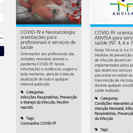
COVID-19 e Neonatologia:
COVID-19: orient
orientações para
ANVISA para serv
profissionais e serviços de
saúde (NT 4, 6 e 7
saúde
Notas Técnicas 4, 6 e 7
Orientações aos profissionais das
medidas de prevenção e
unidades neonatais durante a
de infecção devem ser
pandemia COVID-19. Novas
implementadas pelos pr
informações e evidências surgem a
que atuam nos serviços
todo momento, atenção à data de
para evitar ou reduzir a
atualização de todo e qualquer
transmissão de micror
material publicado.
durante qualquer assist
saúde realizada.
Categorias:
Infecções Respiratórias
,
Prevenção
Categorias:
e Manejo da Infecção
,
Recém-
Condições relevantes p
nascido
Atenção Neonatal
,
Infe
Respiratórias
,
Prevençã
Tags:
da Infecção
Coronavírus COVID-19
Tags: