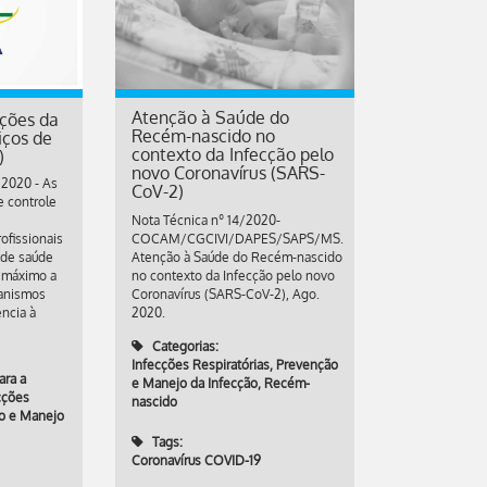
Atenção à Saúde do
ações da
Recém-nascido no
iços de
contexto da Infecção pelo
)
novo Coronavírus (SARS-
/2020 - As
CoV-2)
 controle
Nota Técnica nº 14/2020-
ofissionais
COCAM/CGCIVI/DAPES/SAPS/MS.
 de saúde
Atenção à Saúde do Recém-nascido
o máximo a
no contexto da Infecção pelo novo
ganismos
Coronavírus (SARS-CoV-2), Ago.
ência à
2020.
Categorias:
Infecções Respiratórias
,
Prevenção
ara a
e Manejo da Infecção
,
Recém-
cções
nascido
o e Manejo
Tags:
Coronavírus COVID-19