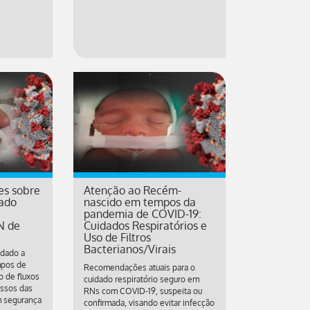
es sobre
Atenção ao Recém-
ado
nascido em tempos da
pandemia de COVID-19:
N de
Cuidados Respiratórios e
Uso de Filtros
Bacterianos/Virais
idado a
mpos de
Recomendações atuais para o
o de fluxos
cuidado respiratório seguro em
essos das
RNs com COVID-19, suspeita ou
m segurança
confirmada, visando evitar infecção