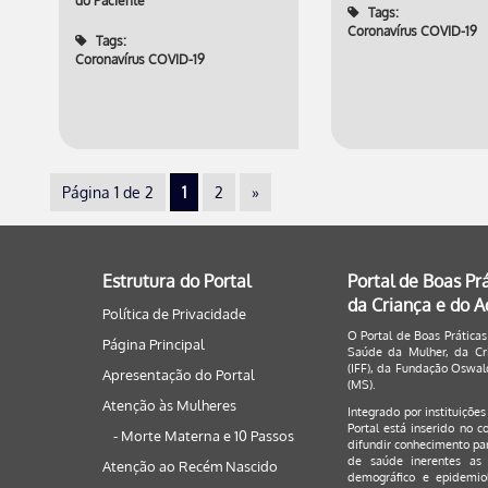
do Paciente
Tags:
Coronavírus COVID-19
Tags:
Coronavírus COVID-19
Página 1 de 2
1
2
»
Estrutura do Portal
Portal de Boas Pr
da Criança e do 
Política de Privacidade
O Portal de Boas Práticas
Página Principal
Saúde da Mulher, da Cri
(IFF), da Fundação Oswald
Apresentação do Portal
(MS).
Atenção às Mulheres
Integrado por instituiçõe
Portal está inserido no c
- Morte Materna e 10 Passos
difundir conhecimento par
de saúde inerentes as 
Atenção ao Recém Nascido
demográfico e epidemiol