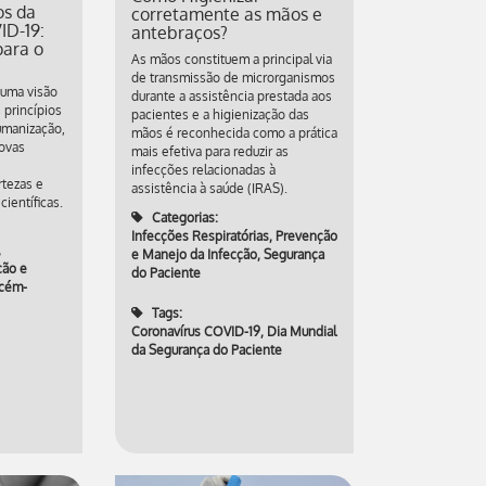
os da
corretamente as mãos e
ID-19:
antebraços?
ara o
As mãos constituem a principal via
de transmissão de microrganismos
 uma visão
durante a assistência prestada aos
 princípios
pacientes e a higienização das
umanização,
mãos é reconhecida como a prática
novas
mais efetiva para reduzir as
infecções relacionadas à
tezas e
assistência à saúde (IRAS).
ientíficas.
Categorias:
Infecções Respiratórias
,
Prevenção
,
e Manejo da Infecção
,
Segurança
ção e
do Paciente
cém-
Tags:
Coronavírus COVID-19
,
Dia Mundial
da Segurança do Paciente