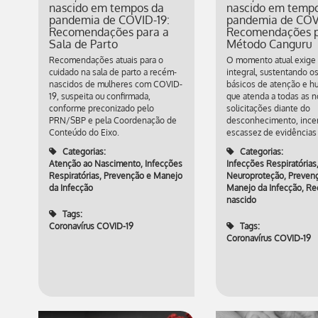
nascido em tempos da
nascido em temp
pandemia de COVID-19:
pandemia de COV
Recomendações para a
Recomendações p
Sala de Parto
Método Canguru
Recomendações atuais para o
O momento atual exige
cuidado na sala de parto a recém-
integral, sustentando os
nascidos de mulheres com COVID-
básicos de atenção e h
19, suspeita ou confirmada,
que atenda a todas as 
conforme preconizado pelo
solicitações diante do
PRN/SBP e pela Coordenação de
desconhecimento, incer
Conteúdo do Eixo.
escassez de evidências c
Categorias:
Categorias:
Atenção ao Nascimento
,
Infecções
Infecções Respiratórias
Respiratórias
,
Prevenção e Manejo
Neuroproteção
,
Preven
da Infecção
Manejo da Infecção
,
Re
nascido
Tags:
Coronavírus COVID-19
Tags:
Coronavírus COVID-19