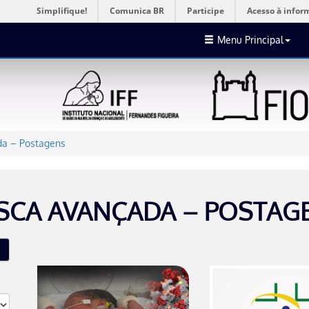
Simplifique!
Comunica BR
Participe
Acesso à infor
Menu Principal
a – Postagens
SCA AVANÇADA – POSTAG