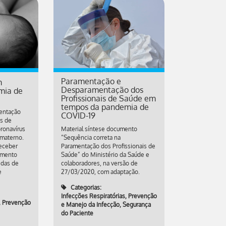
Paramentação e
m
Desparamentação dos
mia de
Profissionais de Saúde em
tempos da pandemia de
entação
COVID-19
os de
ronavírus
Material síntese documento
 materno.
“Sequência correta na
eceber
Paramentação dos Profissionais de
tamento
Saúde” do Ministério da Saúde e
idas de
colaboradores, na versão de
e
27/03/2020, com adaptação.
Categorias:
Infecções Respiratórias
,
Prevenção
,
Prevenção
e Manejo da Infecção
,
Segurança
do Paciente