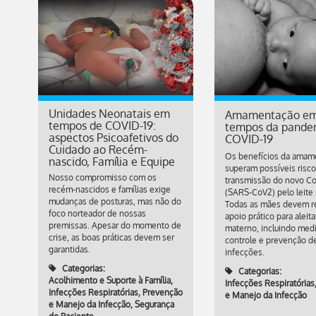
Unidades Neonatais em
Amamentação e
tempos de COVID-19:
tempos da pande
aspectos Psicoafetivos do
COVID-19
Cuidado ao Recém-
Os benefícios da amam
nascido, Família e Equipe
superam possíveis risc
Nosso compromisso com os
transmissão do novo Co
recém-nascidos e famílias exige
(SARS-CoV2) pelo leite
mudanças de posturas, mas não do
Todas as mães devem r
foco norteador de nossas
apoio prático para alei
premissas. Apesar do momento de
materno, incluindo med
crise, as boas práticas devem ser
controle e prevenção d
garantidas.
infecções.
Categorias:
Categorias:
Acolhimento e Suporte à Família
,
Infecções Respiratórias
Infecções Respiratórias
,
Prevenção
e Manejo da Infecção
e Manejo da Infecção
,
Segurança