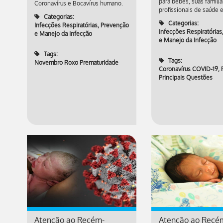
para bebês, suas família
Coronavírus e Bocavírus humano.
profissionais de saúde 
Categorias:
Categorias:
Infecções Respiratórias
,
Prevenção
Infecções Respiratórias
e Manejo da Infecção
e Manejo da Infecção
Tags:
Tags:
Novembro Roxo Prematuridade
Coronavírus COVID-19
,
Principais Questões
Atenção ao Recém-
Atenção ao Recé