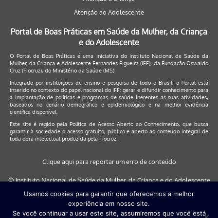
Atenção ao Adolescente
Portal de Boas Práticas em Saúde da Mulher, da Criança
e do Adolescente
O Portal de Boas Práticas é uma iniciativa do Instituto Nacional de Saúde da
Mulher, da Criança e Adolescente Fernandes Figueira (IFF), da Fundação Oswaldo
Cruz (Fiocruz), do Ministério da Saúde (MS).
Integrado por instituições de ensino e pesquisa de todo o Brasil, o Portal está
inserido no contexto do papel nacional do IFF: gerar e difundir conhecimento para
a implantação de políticas e programas de saúde inerentes as suas atividades,
baseados no cenário demográfico e epidemiológico e na melhor evidência
científica disponível.
Este site é regido pela
Política de Acesso Aberto ao Conhecimento
, que busca
garantir à sociedade o acesso gratuito, público e aberto ao conteúdo integral de
toda obra intelectual produzida pela Fiocruz.
Clique aqui para reportar um erro de conteúdo
© Instituto Nacional de Saúde da Mulher, da Criança e do Adolescente
Fernandes Figueira (IFF/Fiocruz), 2017
Usamos cookies para garantir que oferecemos a melhor
experiência em nosso site.
Este site será melhor visualizado nos navegadores: Google Chrome (a
Se você continuar a usar este site, assumiremos que você está
partir da versão 30) | Internet Explorer (a partir da versão 9) | FireFox (