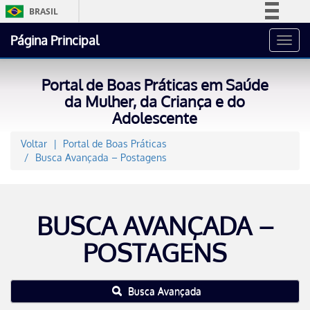
BRASIL
Simplifique!
Página Principal
Toggl
Comunica BR
navig
Participe
Portal de Boas Práticas em Saúde
Acesso à informação
da Mulher, da Criança e do
Adolescente
Legislação
Canais
Voltar
Portal de Boas Práticas
Busca Avançada – Postagens
BUSCA AVANÇADA –
POSTAGENS
Busca Avançada