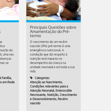
Principais Questões sobre
l
Amamentação do Pré-
termo
ma
O nascimento de um recém-
lica
nascido (RN) pré-termo é uma
nuição da
emergência nutricional. A
il, uma vez
condução que diz respeito à
r doenças
nutrição terá impacto no
mas se
desempenho da criança na
unidade neonatal e em toda a sua
vida.
 Família
,
Categorias:
ho em Rede
Atenção ao Nascimento
,
Condições relevantes para a
Atenção Neonatal
,
Enterocolite
Necrosante
,
Nutrição, Crescimento
e Desenvolvimento
,
Recém-
nascido