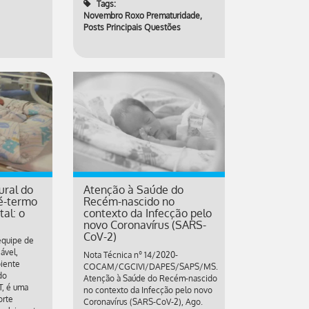
Tags:
Novembro Roxo Prematuridade
,
Posts Principais Questões
ural do
Atenção à Saúde do
é-termo
Recém-nascido no
al: o
contexto da Infecção pelo
novo Coronavírus (SARS-
CoV-2)
equipe de
ável,
Nota Técnica nº 14/2020-
iente
COCAM/CGCIVI/DAPES/SAPS/MS.
do
Atenção à Saúde do Recém-nascido
, é uma
no contexto da Infecção pelo novo
orte
Coronavírus (SARS-CoV-2), Ago.