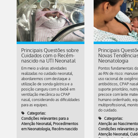
Principais Questões sobre
Principais Questõ
Cuidados com o Recém-
Novas Tendência
nascido na UTI Neonatal
Neonatologia
Em meio a várias atividades
Pontos fundamentais d
realizadas no cuidado neonatal,
ao RN de risco: manuse
abordaremos com destaque a
uso racional de oxigêni
utilização de sonda gástrica e a
antibióticos, CPAP nas
posição canguru com o bebê em
suporte prioritário, nutr
ventilação mecânica ou CPAP
precoce com leite mate
nasal, considerando as dificuldades
humano ordenhado, eq
para as equipes.
multiprofissional, moni
do cuidado.
Categorias:
Condições relevantes para a
Categorias:
Atenção Neonatal
,
Procedimentos
Atenção ao Nascimento
em Neonatologia
,
Recém-nascido
Condições relevantes p
Atenção Neonatal
,
Cuid