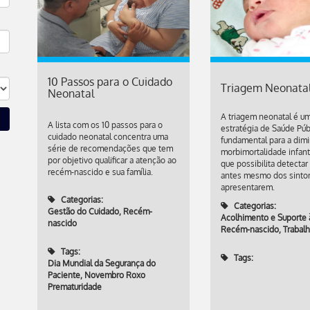
10 Passos para o Cuidado
Triagem Neonata
Neonatal
A triagem neonatal é u
A lista com os 10 passos para o
estratégia de Saúde Púb
cuidado neonatal concentra uma
fundamental para a dimi
série de recomendações que tem
morbimortalidade infant
por objetivo qualificar a atenção ao
que possibilita detecta
recém-nascido e sua família.
antes mesmo dos sinto
apresentarem.
Categorias:
Categorias:
Gestão do Cuidado
,
Recém-
Acolhimento e Suporte à
nascido
Recém-nascido
,
Trabal
Tags:
Tags:
Dia Mundial da Segurança do
Paciente
,
Novembro Roxo
Prematuridade