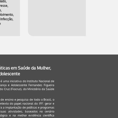
dado
,
resse
,
o,
lvimento
,
 Infecção
,
e
uridade
,
ões
áticas em Saúde da Mulher,
Adolescente
 é uma iniciativa do Instituto Nacional de
ança e Adolescente Fernandes Figueira
o Cruz (Fiocruz), do Ministério da Saúde
s de ensino e pesquisa de todo o Brasil, o
ontexto do papel nacional do IFF: gerar e
a a implantação de políticas e programas
suas atividades, baseados no cenário
ógico e na melhor evidência científica