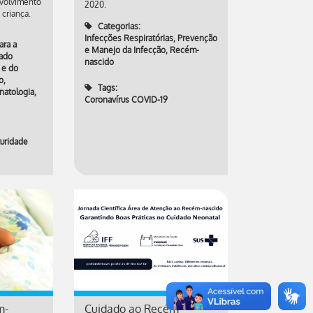
volvimento
2020.
criança.
Categorias:
Infecções Respiratórias
,
Prevenção
ara a
e Manejo da Infecção
,
Recém-
ado
nascido
 e do
o
,
Tags:
atologia
,
Coronavírus COVID-19
uridade
m-
Cuidado ao Recém-