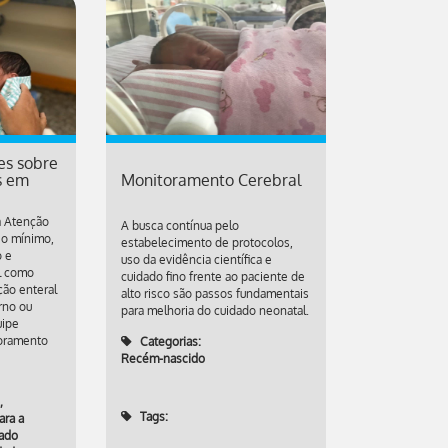
es sobre
s em
Monitoramento Cerebral
a Atenção
A busca contínua pelo
io mínimo,
estabelecimento de protocolos,
o e
uso da evidência científica e
al como
cuidado fino frente ao paciente de
ição enteral
alto risco são passos fundamentais
rno ou
para melhoria do cuidado neonatal.
uipe
toramento
Categorias:
Recém-nascido
,
Tags:
ara a
ado