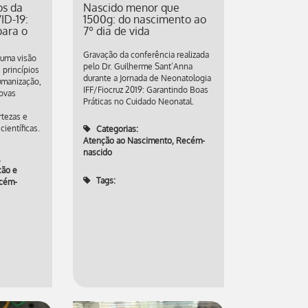
os da
Nascido menor que
ID-19:
1500g: do nascimento ao
ara o
7º dia de vida
Gravação da conferência realizada
 uma visão
pelo Dr. Guilherme Sant’Anna
 princípios
durante a Jornada de Neonatologia
umanização,
IFF/Fiocruz 2019: Garantindo Boas
novas
Práticas no Cuidado Neonatal.
tezas e
ientíficas.
Categorias:
Atenção ao Nascimento
,
Recém-
nascido
,
ção e
Tags:
cém-