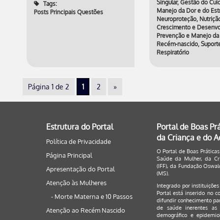
Singular
,
Gestão do Cui
Tags:
Manejo da Dor e do Est
Posts Principais Questões
Neuroproteção
,
Nutriçã
Crescimento e Desenvo
Prevenção e Manejo da
Recém-nascido
,
Suport
Respiratório
Tags:
Novembro Roxo Premat
Página 1 de 2
1
2
»
Posts Principais Quest
Estrutura do Portal
Portal de Boas Pr
da Criança e do 
Política de Privacidade
O Portal de Boas Práticas
Página Principal
Saúde da Mulher, da Cri
(IFF), da Fundação Oswald
Apresentação do Portal
(MS).
Atenção às Mulheres
Integrado por instituiçõe
Portal está inserido no c
- Morte Materna e 10 Passos
difundir conhecimento par
de saúde inerentes as 
Atenção ao Recém Nascido
demográfico e epidemiol