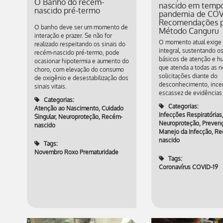
O Banho do recém-
nascido em temp
nascido pré-termo
pandemia de COV
Recomendações p
O banho deve ser um momento de
Método Canguru
interação e prazer. Se não for
O momento atual exige
realizado respeitando os sinais do
integral, sustentando os
recém-nascido pré-termo, pode
básicos de atenção e h
ocasionar hipotermia e aumento do
que atenda a todas as 
choro, com elevação do consumo
solicitações diante do
de oxigênio e desestabilização dos
desconhecimento, incer
sinais vitais.
escassez de evidências c
Categorias:
Categorias:
Atenção ao Nascimento
,
Cuidado
Infecções Respiratórias
Singular
,
Neuroproteção
,
Recém-
Neuroproteção
,
Preven
nascido
Manejo da Infecção
,
Re
nascido
Tags:
Novembro Roxo Prematuridade
Tags:
Coronavírus COVID-19