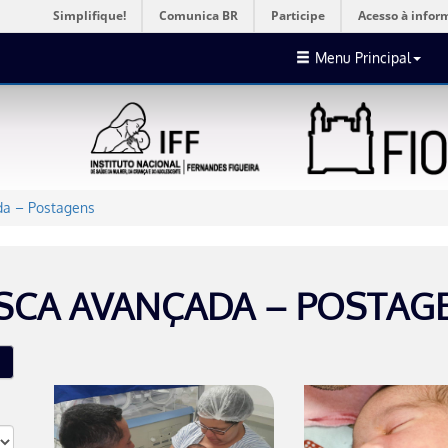
Simplifique!
Comunica BR
Participe
Acesso à infor
Menu Principal
a – Postagens
SCA AVANÇADA – POSTAG