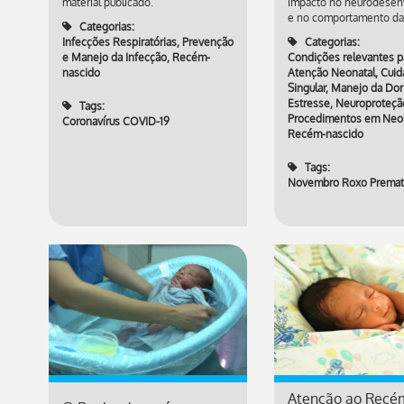
material publicado.
impacto no neurodesen
e no comportamento da 
Categorias:
Infecções Respiratórias
,
Prevenção
Categorias:
e Manejo da Infecção
,
Recém-
Condições relevantes p
nascido
Atenção Neonatal
,
Cuid
Singular
,
Manejo da Dor
Estresse
,
Neuroproteçã
Tags:
Procedimentos em Neon
Coronavírus COVID-19
Recém-nascido
Tags:
Novembro Roxo Premat
Atenção ao Recé