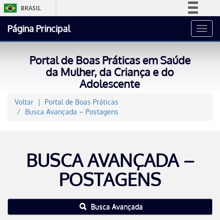
BRASIL
Simplifique!
Página Principal
Toggl
Comunica BR
navig
Participe
Portal de Boas Práticas em Saúde
Acesso à informação
da Mulher, da Criança e do
Adolescente
Legislação
Canais
Voltar
Portal de Boas Práticas
Busca Avançada – Postagens
BUSCA AVANÇADA –
POSTAGENS
Busca Avançada