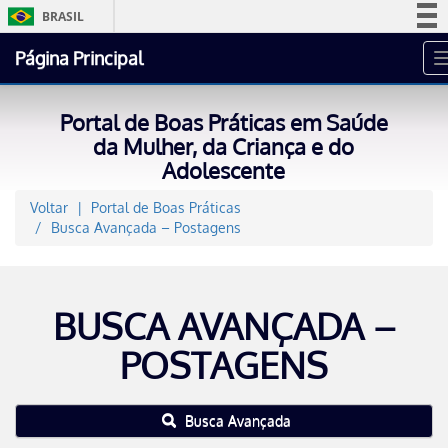
BRASIL
Simplifique!
Página Principal
Comunica BR
Participe
Portal de Boas Práticas em Saúde
Acesso à informação
da Mulher, da Criança e do
Adolescente
Legislação
Canais
Voltar
Portal de Boas Práticas
Busca Avançada – Postagens
BUSCA AVANÇADA –
POSTAGENS
Busca Avançada