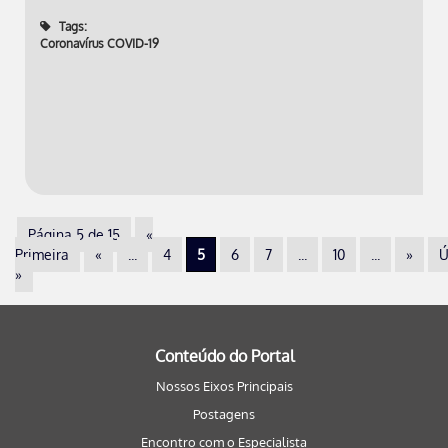
Tags:
Coronavírus COVID-19
Página 5 de 15
«
Primeira
«
...
4
5
6
7
...
10
...
»
Ú
»
Conteúdo do Portal
Nossos Eixos Principais
Postagens
Encontro com o Especialista