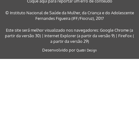
Clique aqui para reportar um erro de conteúdo
© Instituto Nacional de Saúde da Mulher, da Criança e do Adolescente
Fernandes Figueira (IFF/Fiocruz), 2017
Este site será melhor visualizado nos navegadores: Google Chrome (a
partir da versão 30) | Internet Explorer (a partir da versão 9) | FireFox (
a partir da versão 29)
Desenvolvido por
Quattri Design