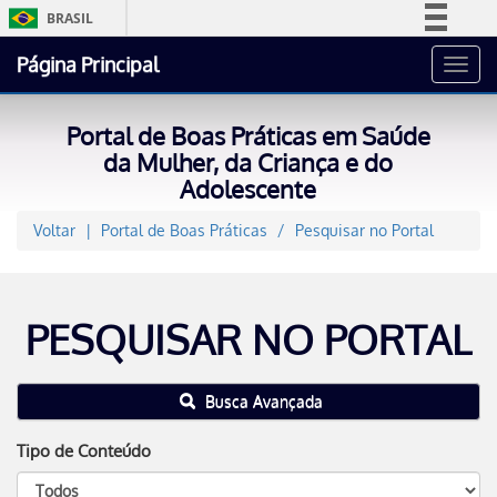
BRASIL
Simplifique!
Página Principal
Toggl
Comunica BR
navig
Participe
Portal de Boas Práticas em Saúde
Acesso à informação
da Mulher, da Criança e do
Adolescente
Legislação
Canais
Voltar
Portal de Boas Práticas
Pesquisar no Portal
PESQUISAR NO PORTAL
Busca Avançada
Tipo de Conteúdo