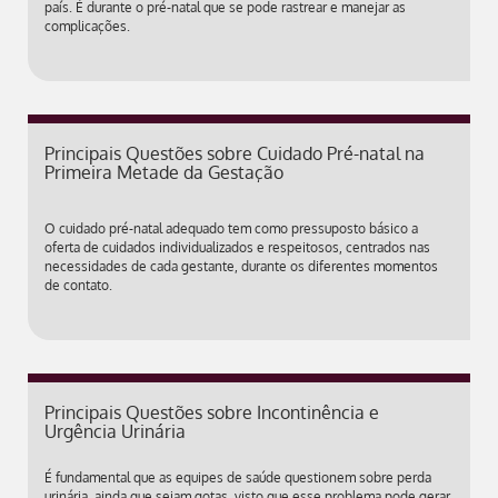
país. É durante o pré-natal que se pode rastrear e manejar as
complicações.
Principais Questões sobre Cuidado Pré-natal na
Primeira Metade da Gestação
O cuidado pré-natal adequado tem como pressuposto básico a
oferta de cuidados individualizados e respeitosos, centrados nas
necessidades de cada gestante, durante os diferentes momentos
de contato.
Principais Questões sobre Incontinência e
Urgência Urinária
É fundamental que as equipes de saúde questionem sobre perda
urinária, ainda que sejam gotas, visto que esse problema pode gerar