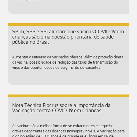
SBIm, SBP e SBI alertam que vacinas COVID-19 em
crianças são uma questão prioritária de saúde
pública no Brasil
Aumentar o universo de vacinados oferece, além da proteção direta
da vacina, possibilidade de redução das taxas de transmissão do
vírus e das oportunidades de surgimento de variantes.
Nota Técnica Fiocruz sobre a Importância da
Vacinação contra COVID-19 em Crianças
As vacinas são a melhor forma de se evitar mortes e sequelas
graves decorrentes das doenças imunopreviníveis. A vacinação para
o grupo etário de 5 a 11 anos é de grande relevância em saúde