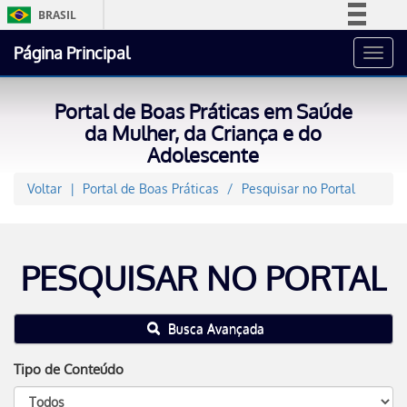
BRASIL
Simplifique!
Página Principal
Toggl
Comunica BR
navig
Participe
Portal de Boas Práticas em Saúde
Acesso à informação
da Mulher, da Criança e do
Adolescente
Legislação
Canais
Voltar
Portal de Boas Práticas
Pesquisar no Portal
PESQUISAR NO PORTAL
Busca Avançada
Tipo de Conteúdo