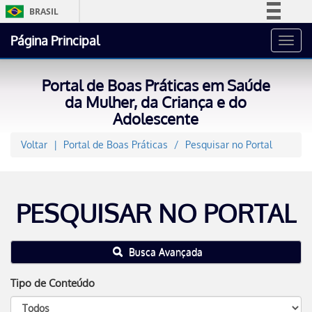
BRASIL
Simplifique!
Página Principal
Toggl
Comunica BR
navig
Participe
Portal de Boas Práticas em Saúde
Acesso à informação
da Mulher, da Criança e do
Adolescente
Legislação
Canais
Voltar
Portal de Boas Práticas
Pesquisar no Portal
PESQUISAR NO PORTAL
Busca Avançada
Tipo de Conteúdo