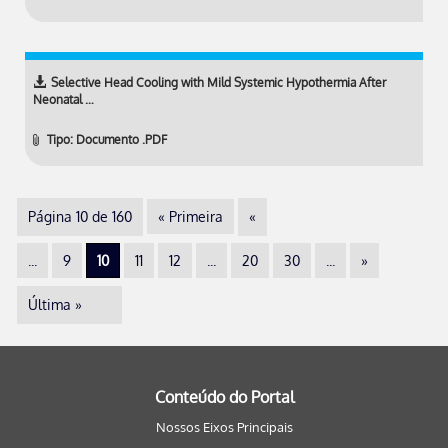
Selective Head Cooling with Mild Systemic Hypothermia After
Neonatal …
Tipo: Documento .PDF
Página 10 de 160
« Primeira
«
...
9
10
11
12
...
20
30
...
»
Última »
Conteúdo do Portal
Nossos Eixos Principais