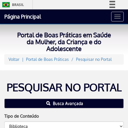
BRASIL
Simplifique!
Página Principal
Toggl
Comunica BR
navig
Participe
Portal de Boas Práticas em Saúde
Acesso à informação
da Mulher, da Criança e do
Adolescente
Legislação
Canais
Voltar
Portal de Boas Práticas
Pesquisar no Portal
PESQUISAR NO PORTAL
Busca Avançada
Tipo de Conteúdo