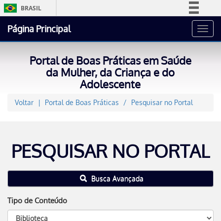
BRASIL
Simplifique!
Página Principal
Toggl
Comunica BR
navig
Participe
Portal de Boas Práticas em Saúde
Acesso à informação
da Mulher, da Criança e do
Adolescente
Legislação
Canais
Voltar
Portal de Boas Práticas
Pesquisar no Portal
PESQUISAR NO PORTAL
Busca Avançada
Tipo de Conteúdo