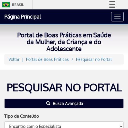
BRASIL
Simplifique!
Página Principal
Toggl
Comunica BR
navig
Participe
Portal de Boas Práticas em Saúde
Acesso à informação
da Mulher, da Criança e do
Adolescente
Legislação
Canais
Voltar
Portal de Boas Práticas
Pesquisar no Portal
PESQUISAR NO PORTAL
Busca Avançada
Tipo de Conteúdo