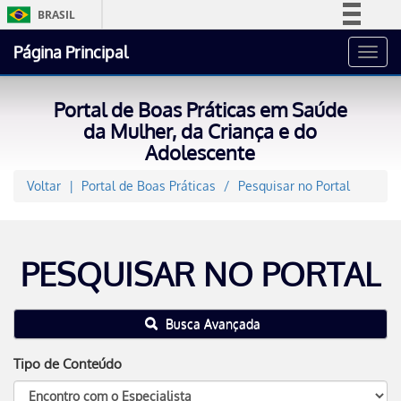
BRASIL
Simplifique!
Página Principal
Toggl
Comunica BR
navig
Participe
Portal de Boas Práticas em Saúde
Acesso à informação
da Mulher, da Criança e do
Adolescente
Legislação
Canais
Voltar
Portal de Boas Práticas
Pesquisar no Portal
PESQUISAR NO PORTAL
Busca Avançada
Tipo de Conteúdo