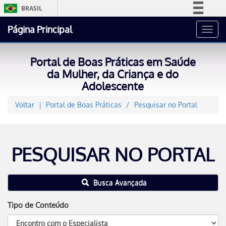
BRASIL
Simplifique!
Página Principal
Toggl
Comunica BR
navig
Participe
Portal de Boas Práticas em Saúde
Acesso à informação
da Mulher, da Criança e do
Adolescente
Legislação
Canais
Voltar
Portal de Boas Práticas
Pesquisar no Portal
PESQUISAR NO PORTAL
Busca Avançada
Tipo de Conteúdo