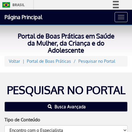
BRASIL
Simplifique!
Página Principal
Toggl
Comunica BR
navig
Participe
Portal de Boas Práticas em Saúde
Acesso à informação
da Mulher, da Criança e do
Adolescente
Legislação
Canais
Voltar
Portal de Boas Práticas
Pesquisar no Portal
PESQUISAR NO PORTAL
Busca Avançada
Tipo de Conteúdo