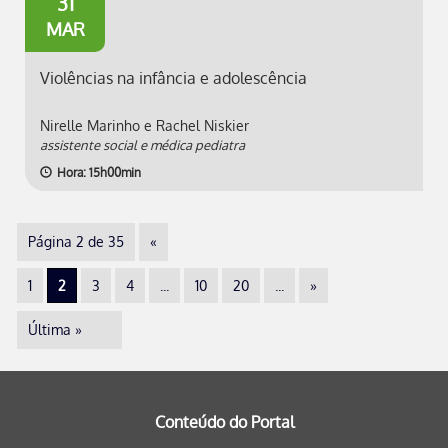
31
MAR
Violências na infância e adolescência
Nirelle Marinho e Rachel Niskier
assistente social e médica pediatra
Hora: 15h00min
Página 2 de 35
«
1
2
3
4
...
10
20
...
»
Última »
Conteúdo do Portal