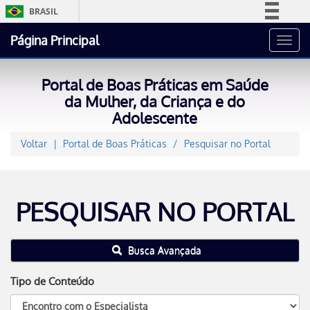
BRASIL
Simplifique!
Página Principal
Toggl
Comunica BR
navig
Participe
Portal de Boas Práticas em Saúde
Acesso à informação
da Mulher, da Criança e do
Adolescente
Legislação
Canais
Voltar
Portal de Boas Práticas
Pesquisar no Portal
PESQUISAR NO PORTAL
Busca Avançada
Tipo de Conteúdo