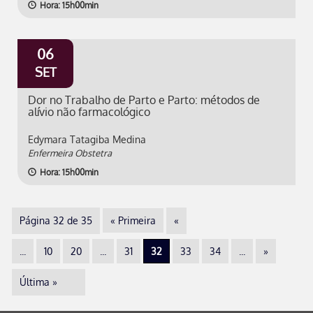
Hora: 15h00min
06
SET
Dor no Trabalho de Parto e Parto: métodos de
alívio não farmacológico
Edymara Tatagiba Medina
Enfermeira Obstetra
Hora: 15h00min
Página 32 de 35
« Primeira
«
...
10
20
...
31
32
33
34
...
»
Última »