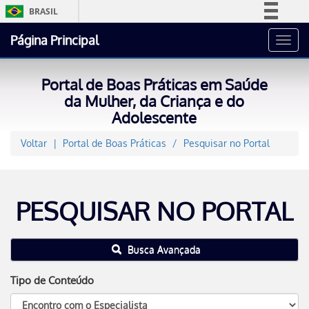
BRASIL
Simplifique!
Página Principal
Toggl
Comunica BR
navig
Participe
Portal de Boas Práticas em Saúde
Acesso à informação
da Mulher, da Criança e do
Adolescente
Legislação
Canais
Voltar
Portal de Boas Práticas
Pesquisar no Portal
PESQUISAR NO PORTAL
Busca Avançada
Tipo de Conteúdo