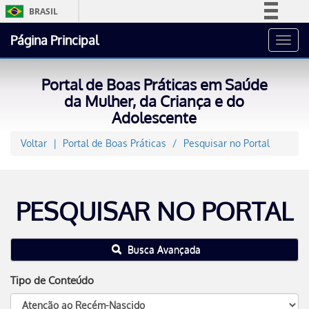
BRASIL
Simplifique!
Página Principal
Toggl
Comunica BR
navig
Participe
Portal de Boas Práticas em Saúde
Acesso à informação
da Mulher, da Criança e do
Adolescente
Legislação
Canais
Voltar
Portal de Boas Práticas
Pesquisar no Portal
PESQUISAR NO PORTAL
Busca Avançada
Tipo de Conteúdo