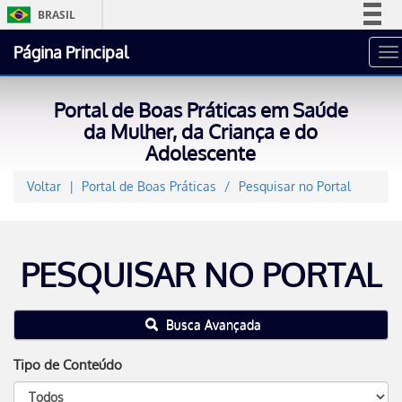
BRASIL
Simplifique!
Página Principal
To
Comunica BR
na
Participe
Portal de Boas Práticas em Saúde
Acesso à informação
da Mulher, da Criança e do
Adolescente
Legislação
Canais
Voltar
Portal de Boas Práticas
Pesquisar no Portal
PESQUISAR NO PORTAL
Busca Avançada
Tipo de Conteúdo