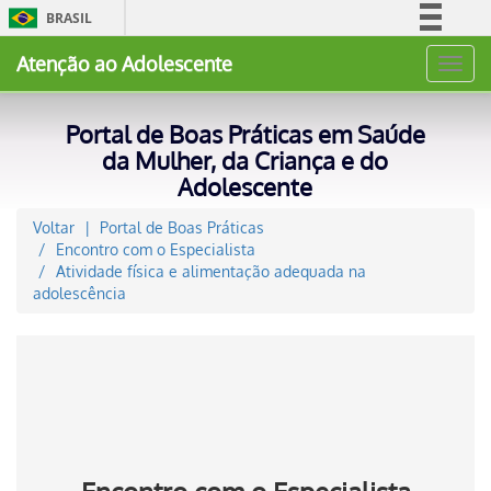
BRASIL
Simplifique!
Atenção ao Adolescente
Toggl
Comunica BR
navig
Participe
Portal de Boas Práticas em Saúde
Acesso à informação
da Mulher, da Criança e do
Adolescente
Legislação
Canais
Voltar
Portal de Boas Práticas
Encontro com o Especialista
Atividade física e alimentação adequada na
adolescência