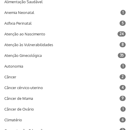
Alimentação Saudável
Anemia Neonatal
1
Asfixia Perinatal
5
Atenção ao Nascimento
24
Atenção às Vulnerabilidades
8
Atenção Ginecológica
35
Autonomia
1
Câncer
2
Câncer cérvico-uterino
4
Câncer de Mama
9
Câncer de Ovário
1
Climatério
6