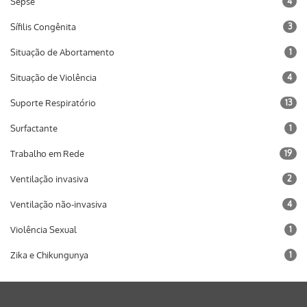
Sepse
4
Sífilis Congênita
3
Situação de Abortamento
1
Situação de Violência
4
Suporte Respiratório
13
Surfactante
1
Trabalho em Rede
19
Ventilação invasiva
2
Ventilação não-invasiva
4
Violência Sexual
1
Zika e Chikungunya
1