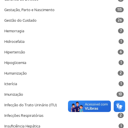
Gestação, Parto e Nascimento
115
Gestão do Cuidado
26
Hemorragia
7
Hidrocefalia
1
Hipertensão
6
Hipoglicemia
1
Humanização
2
Icterícia
1
Imunização
10
Infecção do Trato Urinário (ITU)
2
Infecções Respiratórias
2
Insuficiência Hepática
1