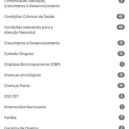
Comunicação, Educação,
2
Crescimento e Desenvolvimento
Condições Crônicas de Saúde
42
Condições relevantes para a
46
Atenção Neonatal
Crescimento e Desenvolvimento
15
Cuidado Singular
12
Displasia Broncopulmonar (DBP)
1
Doenças oncológicas
15
Doenças Raras
16
DST/IST
6
Enterocolite Necrosante
1
Família
9
Garantia de Direitos
2