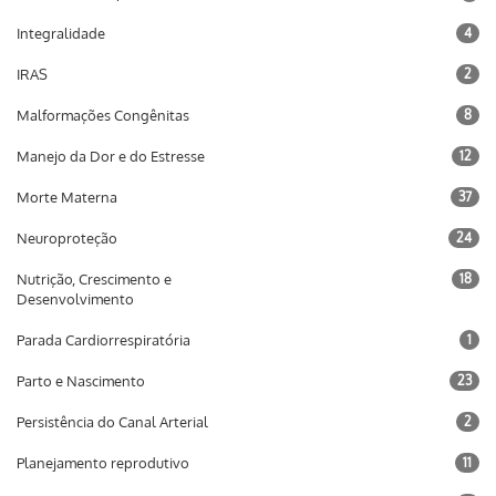
Integralidade
4
IRAS
2
Malformações Congênitas
8
Manejo da Dor e do Estresse
12
Morte Materna
37
Neuroproteção
24
Nutrição, Crescimento e
18
Desenvolvimento
Parada Cardiorrespiratória
1
Parto e Nascimento
23
Persistência do Canal Arterial
2
Planejamento reprodutivo
11