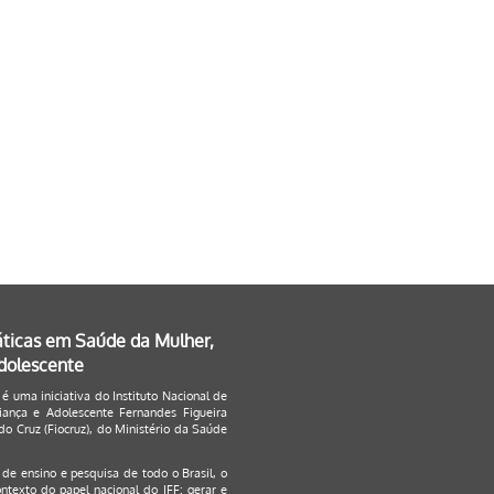
áticas em Saúde da Mulher,
Adolescente
 é uma iniciativa do Instituto Nacional de
ança e Adolescente Fernandes Figueira
o Cruz (Fiocruz), do Ministério da Saúde
s de ensino e pesquisa de todo o Brasil, o
ontexto do papel nacional do IFF: gerar e