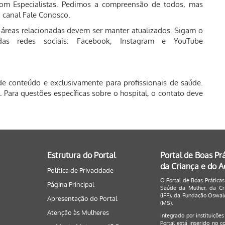
com Especialistas. Pedimos a compreensão de todos, mas
 canal Fale Conosco.
s áreas relacionadas devem ser manter atualizados. Sigam o
as redes sociais: Facebook, Instagram e YouTube
de conteúdo e exclusivamente para profissionais de saúde.
 Para questões específicas sobre o hospital, o contato deve
Estrutura do Portal
Portal de Boas Pr
da Criança e do 
Política de Privacidade
O Portal de Boas Práticas
Página Principal
Saúde da Mulher, da Cri
(IFF), da Fundação Oswald
Apresentação do Portal
(MS).
Atenção às Mulheres
Integrado por instituiçõe
Portal está inserido no c