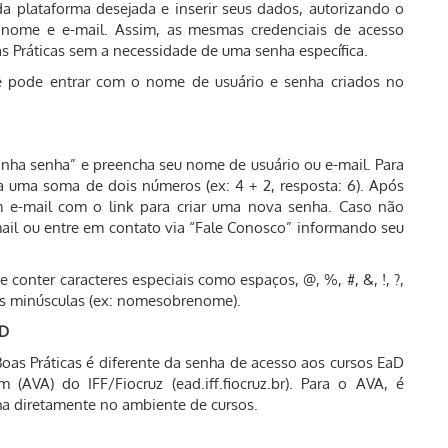
 da plataforma desejada e inserir seus dados, autorizando o
nome e e-mail. Assim, as mesmas credenciais de acesso
as Práticas sem a necessidade de uma senha específica.
ocê pode entrar com o nome de usuário e senha criados no
inha senha” e preencha seu nome de usuário ou e-mail. Para
a uma soma de dois números (ex: 4 + 2, resposta: 6). Após
m e-mail com o link para criar uma nova senha. Caso não
-mail ou entre em contato via “Fale Conosco” informando seu
conter caracteres especiais como espaços, @, %, #, &, !, ?,
ras minúsculas (ex: nomesobrenome).
aD
Boas Práticas é diferente da senha de acesso aos cursos EaD
(AVA) do IFF/Fiocruz (ead.iff.fiocruz.br). Para o AVA, é
nha diretamente no ambiente de cursos.