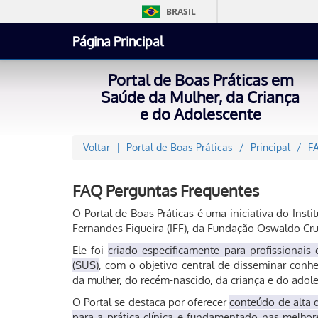
BRASIL
Página Principal
Portal de Boas Práticas em
Saúde da Mulher, da Criança
e do Adolescente
Voltar
Portal de Boas Práticas
Principal
F
FAQ Perguntas Frequentes
O Portal de Boas Práticas é uma iniciativa do Inst
Fernandes Figueira (IFF), da Fundação Oswaldo Cruz
Ele foi
criado especificamente para profissionai
(SUS)
, com o objetivo central de disseminar conhe
da mulher, do recém-nascido, da criança e do adol
O Portal se destaca por oferecer
conteúdo de alta q
para a prática clínica e fundamentado nas melhore