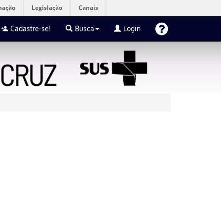
mação
Legislação
Canais
Cadastre-se!
Busca
Login