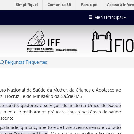
Simplifique!
Comunica BR
Participe
Acesso à infor
Menu Principal
AQ Perguntas Frequentes
ituto Nacional de Saúde da Mulher, da Criança e Adolescente
 (Fiocruz), e do Ministério da Saúde (MS).
s de saúde, gestores e serviços do Sistema Único de Saúde
cimento e melhorar as práticas clínicas nas áreas de saúde
escente.
ualidade, gratuito, aberto e de livre acesso, sempre voltado
s evidências científicas
. Com um olhar multiprofissional, o