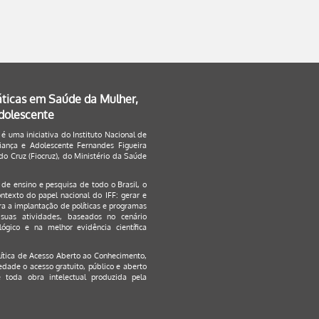
áticas em Saúde da Mulher,
Adolescente
 é uma iniciativa do Instituto Nacional de
ança e Adolescente Fernandes Figueira
o Cruz (Fiocruz), do Ministério da Saúde
s de ensino e pesquisa de todo o Brasil, o
ontexto do papel nacional do IFF: gerar e
a a implantação de políticas e programas
suas atividades, baseados no cenário
ógico e na melhor evidência científica
lítica de Acesso Aberto ao Conhecimento
,
edade o acesso gratuito, público e aberto
 toda obra intelectual produzida pela