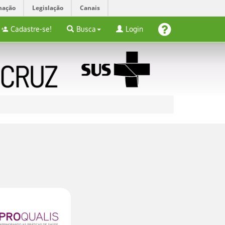
mação
Legislação
Canais
Cadastre-se!
Busca
Login