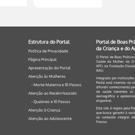
Estrutura do Portal
Portal de Boas Pr
da Criança e do 
Política de Privacidade
O Portal de Boas Práticas
Página Principal
Saúde da Mulher, da Cri
(IFF), da Fundação Oswald
Apresentação do Portal
(MS).
Atenção às Mulheres
Integrado por instituiçõe
Portal está inserido no c
- Morte Materna e 10 Passos
difundir conhecimento par
de saúde inerentes as 
Atenção ao Recém Nascido
demográfico e epidemiol
disponível.
- Qualineo e 10 Passos
Este site é regido pela
Po
Atenção à Criança
que busca garantir à soci
ao conteúdo integral de
Atenção ao Adolescente
Fiocruz.