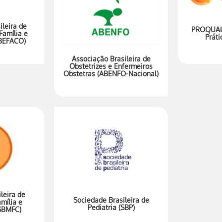
ileira de
PROQUALI
amília e
Prát
BEFACO)
Associação Brasileira de
Obstetrizes e Enfermeiros
Obstetras (ABENFO-Nacional)
leira de
Sociedade Brasileira de
mília e
Pediatria (SBP)
SBMFC)