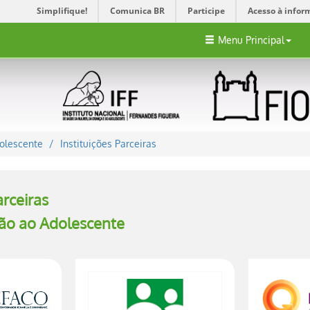
Simplifique!
Comunica BR
Participe
Acesso à infor
Menu Principal
olescente
Instituições Parceiras
arceiras
ção ao Adolescente