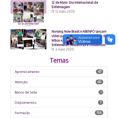
12 de Maio: Dia Internacional da
Enfermagem
12 maio 2020
Nursing Now Brasil e ABENFO lançam
vídeo para Dia Mundial da Higiene das
Mãos e Dia Internacional das
Enfermeiras Obstétricas e Obstetrizes
6 maio 2020
Temas
Aprimoramento
43
Atenção
60
Banco de leite
1
Depoimentos
7
Formação
156