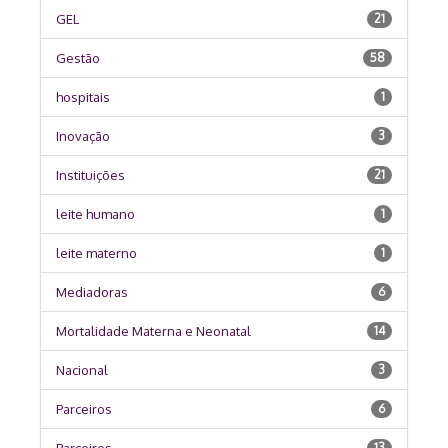
GEL
21
Gestão
58
hospitais
1
Inovação
3
Instituições
21
leite humano
1
leite materno
1
Mediadoras
6
Mortalidade Materna e Neonatal
14
Nacional
3
Parceiros
6
Parceiros
13