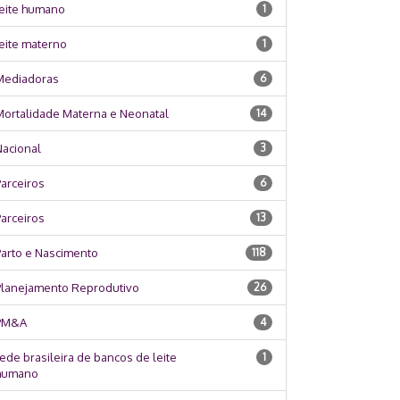
leite humano
1
eite materno
1
Mediadoras
6
Mortalidade Materna e Neonatal
14
Nacional
3
arceiros
6
arceiros
13
Parto e Nascimento
118
Planejamento Reprodutivo
26
PM&A
4
ede brasileira de bancos de leite
1
humano