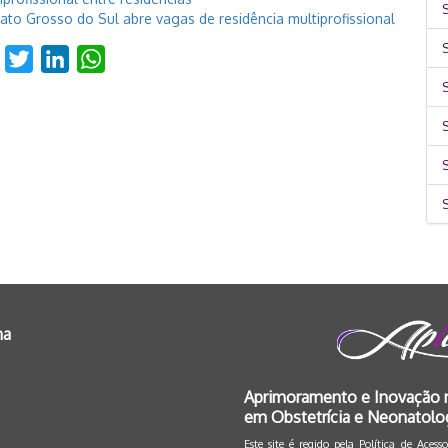
S
ato Grosso do Sul abre vagas de residência multiprofissional
Facebook
Twitter
LinkedIn
WhatsApp
S
na
Aprimoramento e Inovação 
em Obstetrícia e Neonatolo
Este site é regido pela
Política de Aces