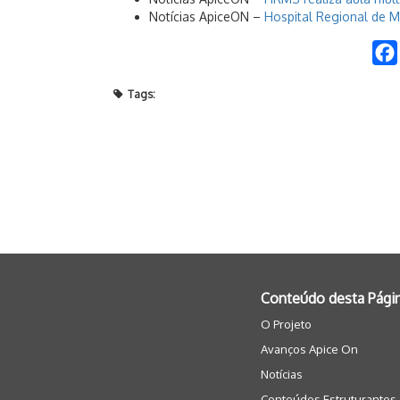
Notícias ApiceON –
Hospital Regional de M
Tags:
Conteúdo desta Pági
O Projeto
Avanços Apice On
Notícias
Conteúdos Estruturantes