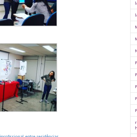
l
P
P
r
profissional entre residências