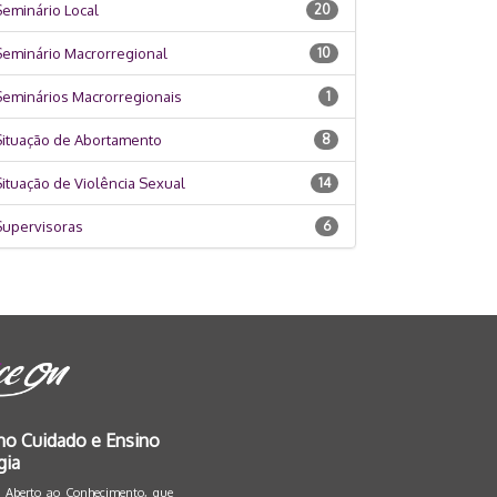
eminário Local
20
Seminário Macrorregional
10
Seminários Macrorregionais
1
Situação de Abortamento
8
ituação de Violência Sexual
14
Supervisoras
6
no Cuidado e Ensino
gia
so Aberto ao Conhecimento
, que