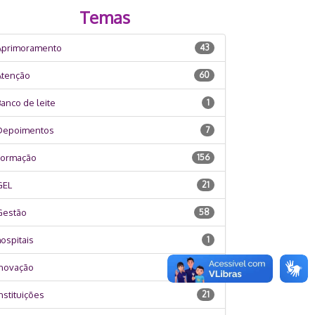
Temas
Aprimoramento
43
Atenção
60
anco de leite
1
Depoimentos
7
Formação
156
GEL
21
Gestão
58
ospitais
1
Inovação
3
nstituições
21