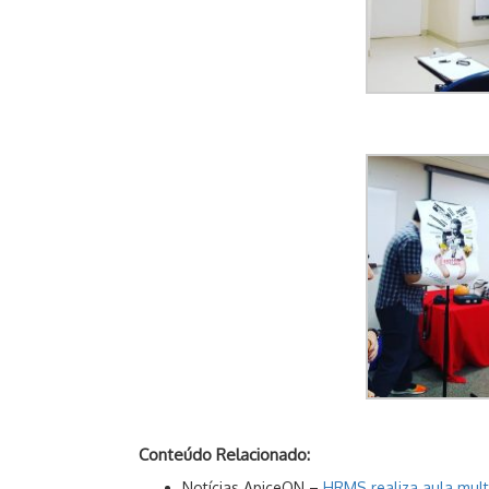
Conteúdo Relacionado:
Notícias ApiceON –
HRMS realiza aula multi