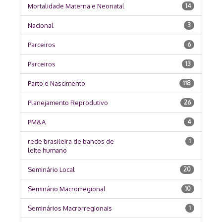
Mortalidade Materna e Neonatal
14
Nacional
3
Parceiros
6
Parceiros
13
Parto e Nascimento
118
Planejamento Reprodutivo
26
PM&A
4
rede brasileira de bancos de
1
leite humano
Seminário Local
20
Seminário Macrorregional
10
Seminários Macrorregionais
1