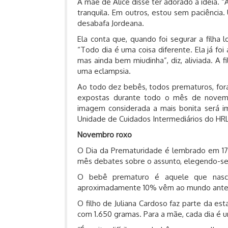
A mãe de Alice disse ter adorado a ideia. 
tranquila. Em outros, estou sem paciência.
desabafa Jordeana.
Ela conta que, quando foi segurar a filh
“Todo dia é uma coisa diferente. Ela já fo
mas ainda bem miudinha”, diz, aliviada. A
uma eclampsia.
Ao todo dez bebês, todos prematuros, for
expostas durante todo o mês de novem
imagem considerada a mais bonita será i
Unidade de Cuidados Intermediários do HRL
Novembro roxo
O Dia da Prematuridade é lembrado em 17
mês debates sobre o assunto, elegendo-se
O bebê prematuro é aquele que nasce
aproximadamente 10% vêm ao mundo antes
O filho de Juliana Cardoso faz parte da es
com 1.650 gramas. Para a mãe, cada dia é u