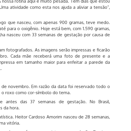
“A nossa rotina aqui é muito pesada. Tem dias que estou
 Uma atividade como esta nos ajuda a aliviar a tensão”,
a logo que nasceu, com apenas 900 gramas, teve medo.
i até para o oxigênio. Hoje está bem, com 1.590 gramas,
 filha nasceu com 33 semanas de gestação por causa de
am fotografados. As imagens serão impressas e ficarão
bro. Cada mãe receberá uma foto de presente e a
mpressa em tamanho maior para enfeitar a parede da
.
 de novembro. Em razão da data foi reservado todo o
 o roxo como cor-símbolo do tema.
 antes das 37 semanas de gestação. No Brasil,
 da hora.
tatística. Heitor Cardoso Amorim nasceu de 28 semanas,
ma vitória.