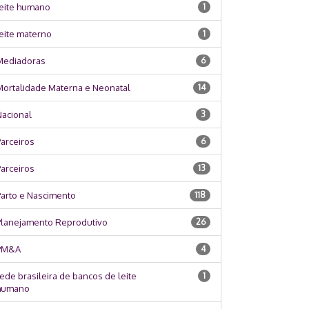
leite humano
1
eite materno
1
Mediadoras
6
Mortalidade Materna e Neonatal
14
Nacional
3
arceiros
6
arceiros
13
Parto e Nascimento
118
Planejamento Reprodutivo
26
PM&A
4
ede brasileira de bancos de leite
1
humano