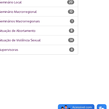
eminário Local
20
Seminário Macrorregional
10
Seminários Macrorregionais
1
Situação de Abortamento
8
ituação de Violência Sexual
14
Supervisoras
6