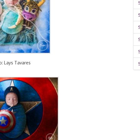
S
S
o: Lays Tavares