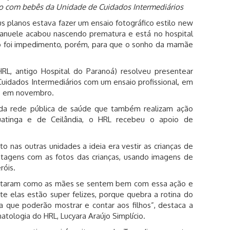
o com bebês da Unidade de Cuidados Intermediários
 planos estava fazer um ensaio fotográfico estilo new
 Manuele acabou nascendo prematura e está no hospital
o foi impedimento, porém, para que o sonho da mamãe
RL, antigo Hospital do Paranoá) resolveu presentear
uidados Intermediários com um ensaio profissional, em
o em novembro.
da rede pública de saúde que também realizam ação
atinga e de Ceilândia, o HRL recebeu o apoio de
o nas outras unidades a ideia era vestir as crianças de
tagens com as fotos das crianças, usando imagens de
róis.
elataram como as mães se sentem bem com essa ação e
e elas estão super felizes, porque quebra a rotina do
a que poderão mostrar e contar aos filhos”, destaca a
tologia do HRL, Lucyara Araújo Simplício.