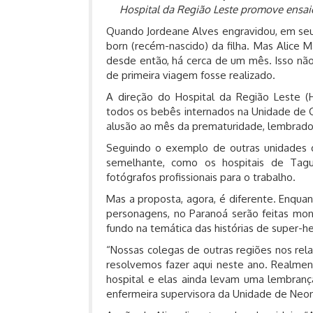
Hospital da Região Leste promove ensai
Quando Jordeane Alves engravidou, em seus
born (recém-nascido) da filha. Mas Alice
desde então, há cerca de um mês. Isso nã
de primeira viagem fosse realizado.
A direção do Hospital da Região Leste (H
todos os bebês internados na Unidade de C
alusão ao mês da prematuridade, lembrad
Seguindo o exemplo de outras unidades 
semelhante, como os hospitais de Tagu
fotógrafos profissionais para o trabalho.
Mas a proposta, agora, é diferente. Enquant
personagens, no Paranoá serão feitas mon
fundo na temática das histórias de super-he
“Nossas colegas de outras regiões nos r
resolvemos fazer aqui neste ano. Realment
hospital e elas ainda levam uma lembranç
enfermeira supervisora da Unidade de Neona