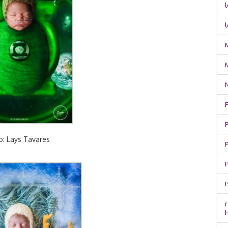
l
P
P
o: Lays Tavares
r