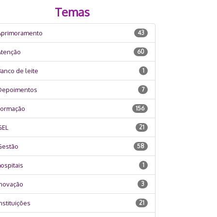
Temas
Aprimoramento
43
Atenção
60
anco de leite
1
Depoimentos
7
Formação
156
GEL
21
Gestão
58
ospitais
1
Inovação
3
nstituições
21