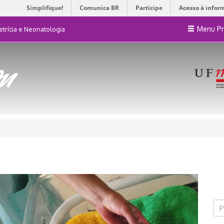
Simplifique!
Comunica BR
Participe
Acesso à infor
Menu Pr
trícia e Neonatologia