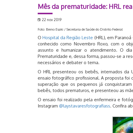
Mês da prematuridade: HRL real
22 nov 2019
Foto: Breno Esaki / Secretaria de Saúde do Distrito Federal
O
Hospital da Região Leste
(HRL), em Paranoá –
conhecido como Novembro Roxo, com o obje
assunto e humanizar o atendimento. O d
Prematuridade e, dessa forma, passou-se a re
necessários e debater o tema.
O HRL presenteou os bebês, internados da 
ensaio fotográfico profissional. A proposta foi
superação que os pequenos já conquistaram
bebês, todos prematuros, e presenteou as mãe
O ensaio foi realizado pela enfermeira e fotóg
Instagram
@laystavaresfotografiass
. Confira a