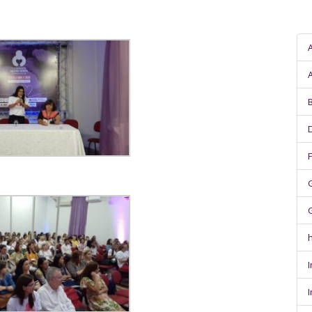
B
h
I