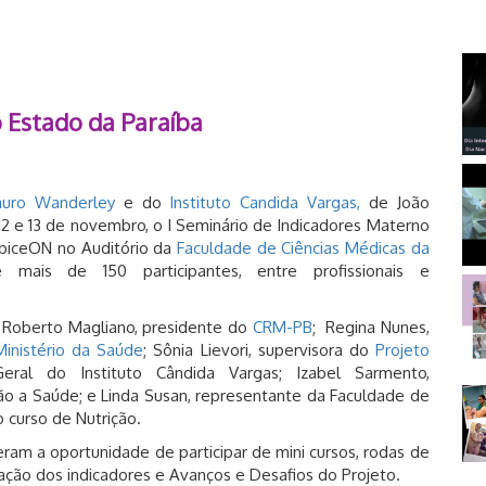
o Estado da Paraíba
Lauro Wanderley
e do
Instituto Candida Vargas,
de João
12 e 13 de novembro, o I Seminário de Indicadores Materno
 ApiceON no Auditório da
Faculdade de Ciências Médicas da
ais de 150 participantes, entre profissionais e
 Roberto Magliano, presidente do
CRM-PB
; Regina Nunes,
inistério da Saúde
; Sônia Lievori, supervisora do
Projeto
Geral do Instituto Cândida Vargas; Izabel Sarmento,
o a Saúde; e Linda Susan, representante da Faculdade de
 curso de Nutrição.
eram a oportunidade de participar de mini cursos, rodas de
ação dos indicadores e Avanços e Desafios do Projeto.