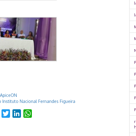
l
P
P
o ApiceON
 Instituto Nacional Fernandes Figueira
Facebook
Twitter
LinkedIn
WhatsApp
r