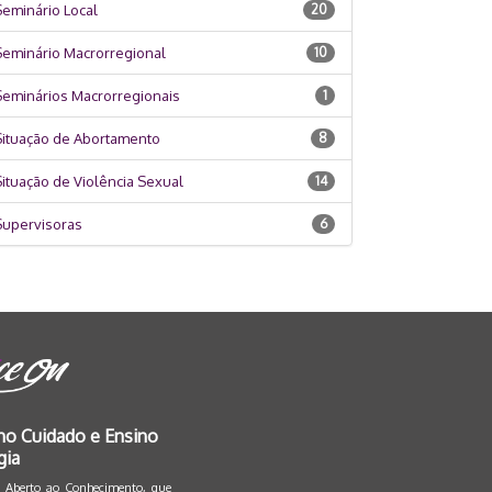
eminário Local
20
Seminário Macrorregional
10
Seminários Macrorregionais
1
Situação de Abortamento
8
ituação de Violência Sexual
14
Supervisoras
6
no Cuidado e Ensino
gia
so Aberto ao Conhecimento
, que