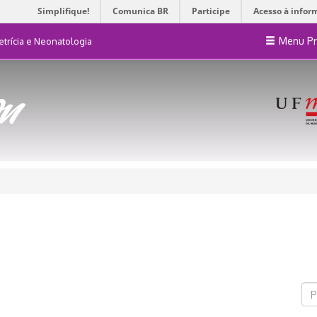
Simplifique!
Comunica BR
Participe
Acesso à infor
Menu Pr
trícia e Neonatologia