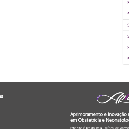
S
S
na
Aprimoramento e Inovação 
em Obstetrícia e Neonatolo
Este site é regido pela
Política de Aces