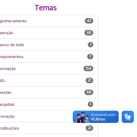
Temas
Aprimoramento
43
Atenção
60
anco de leite
1
Depoimentos
7
Formação
156
GEL
21
Gestão
58
ospitais
1
Inovação
3
nstituições
21