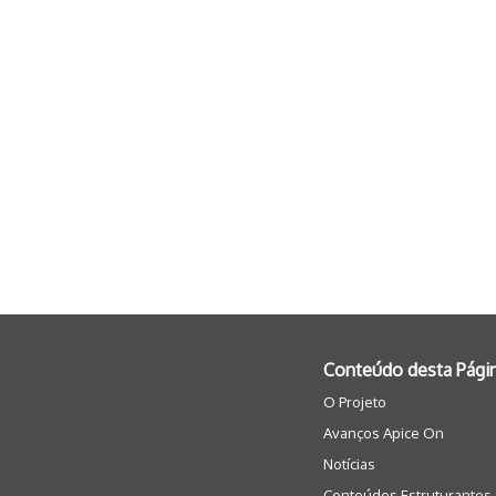
Conteúdo desta Pági
O Projeto
Avanços Apice On
Notícias
Conteúdos Estruturantes