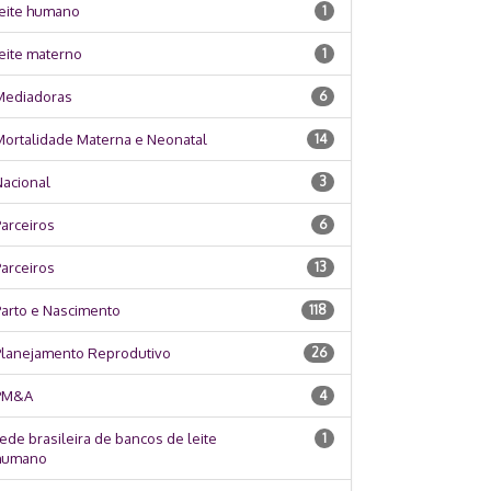
leite humano
1
eite materno
1
Mediadoras
6
Mortalidade Materna e Neonatal
14
Nacional
3
arceiros
6
arceiros
13
Parto e Nascimento
118
Planejamento Reprodutivo
26
PM&A
4
ede brasileira de bancos de leite
1
humano