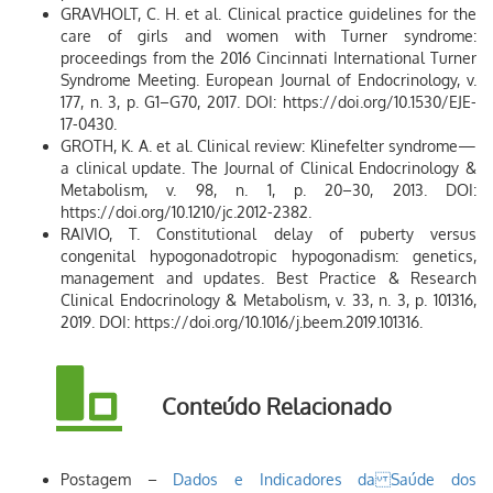
GRAVHOLT, C. H. et al. Clinical practice guidelines for the
care of girls and women with Turner syndrome:
proceedings from the 2016 Cincinnati International Turner
Syndrome Meeting. European Journal of Endocrinology, v.
177, n. 3, p. G1–G70, 2017. DOI: https://doi.org/10.1530/EJE-
17-0430.
GROTH, K. A. et al. Clinical review: Klinefelter syndrome—
a clinical update. The Journal of Clinical Endocrinology &
Metabolism, v. 98, n. 1, p. 20–30, 2013. DOI:
https://doi.org/10.1210/jc.2012-2382.
RAIVIO, T. Constitutional delay of puberty versus
congenital hypogonadotropic hypogonadism: genetics,
management and updates. Best Practice & Research
Clinical Endocrinology & Metabolism, v. 33, n. 3, p. 101316,
2019. DOI: https://doi.org/10.1016/j.beem.2019.101316.
Conteúdo Relacionado
Postagem –
Dados e Indicadores da Saúde dos