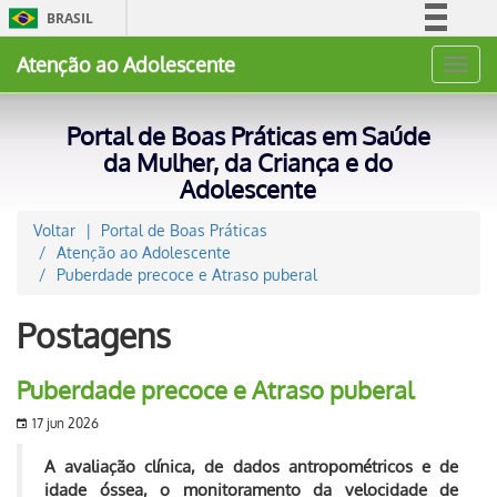
BRASIL
Simplifique!
Atenção ao Adolescente
Toggl
Comunica BR
navig
Participe
Portal de Boas Práticas em Saúde
Acesso à informação
da Mulher, da Criança e do
Adolescente
Legislação
Canais
Voltar
Portal de Boas Práticas
Atenção ao Adolescente
Puberdade precoce e Atraso puberal
Postagens
Puberdade precoce e Atraso puberal
17 jun 2026
A avaliação clínica, de dados antropométricos e de
idade óssea, o monitoramento da velocidade de