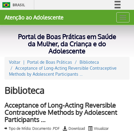
BRASIL
Simplifique!
Atenção ao Adolescente
Toggl
Comunica BR
navig
Participe
Portal de Boas Práticas em Saúde
Acesso à informação
da Mulher, da Criança e do
Adolescente
Legislação
Canais
Voltar
Portal de Boas Práticas
Biblioteca
Acceptance of Long-Acting Reversible Contraceptive
Methods by Adolescent Participants …
Biblioteca
Acceptance of Long-Acting Reversible
Contraceptive Methods by Adolescent
Participants …
Tipo de Mídia: Documento .PDF
Download
Visualizar