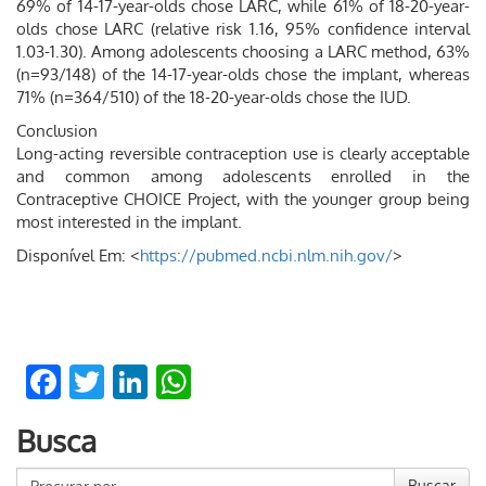
69% of 14-17-year-olds chose LARC, while 61% of 18-20-year-
olds chose LARC (relative risk 1.16, 95% confidence interval
1.03-1.30). Among adolescents choosing a LARC method, 63%
(n=93/148) of the 14-17-year-olds chose the implant, whereas
71% (n=364/510) of the 18-20-year-olds chose the IUD.
Conclusion
Long-acting reversible contraception use is clearly acceptable
and common among adolescents enrolled in the
Contraceptive CHOICE Project, with the younger group being
most interested in the implant.
Disponível Em: <
https://pubmed.ncbi.nlm.nih.gov/
>
Facebook
Twitter
LinkedIn
WhatsApp
Busca
Buscar