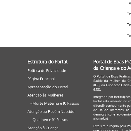
Te
Te
Te
Te
Estrutura do Portal
Portal de Boas Pr
da Criança e do 
Política de Privacidade
O Portal de Boas Práticas
Página Principal
Saúde da Mulher, da Cri
(IFF), da Fundação Oswald
Apresentação do Portal
(MS).
Atenção às Mulheres
Integrado por instituiçõe
Portal está inserido no c
- Morte Materna e 10 Passos
difundir conhecimento par
de saúde inerentes as 
Atenção ao Recém Nascido
demográfico e epidemiol
disponível.
- Qualineo e 10 Passos
Este site é regido pela
Po
Atenção à Criança
que busca garantir à soci