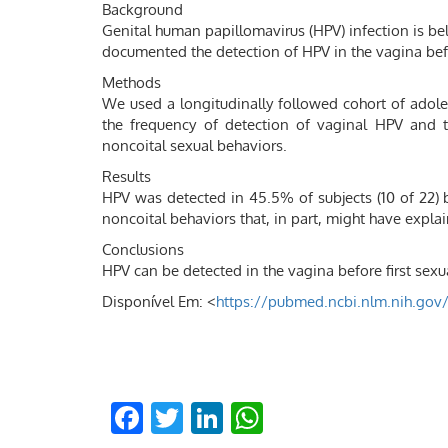
Background
Genital human papillomavirus (HPV) infection is bel
documented the detection of HPV in the vagina befor
Methods
We used a longitudinally followed cohort of adole
the frequency of detection of vaginal HPV and t
noncoital sexual behaviors.
Results
HPV was detected in 45.5% of subjects (10 of 22) b
noncoital behaviors that, in part, might have expla
Conclusions
HPV can be detected in the vagina before first sexua
Disponível Em: <
https://pubmed.ncbi.nlm.nih.gov
Facebook
Twitter
LinkedIn
WhatsApp