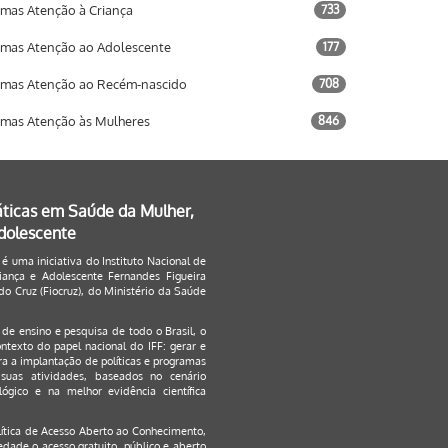
mas Atenção à Criança
733
mas Atenção ao Adolescente
177
mas Atenção ao Recém-nascido
708
mas Atenção às Mulheres
846
áticas em Saúde da Mulher,
Adolescente
 é uma iniciativa do Instituto Nacional de
ança e Adolescente Fernandes Figueira
o Cruz (Fiocruz), do Ministério da Saúde
s de ensino e pesquisa de todo o Brasil, o
ontexto do papel nacional do IFF: gerar e
a a implantação de políticas e programas
suas atividades, baseados no cenário
ógico e na melhor evidência científica
lítica de Acesso Aberto ao Conhecimento
,
edade o acesso gratuito, público e aberto