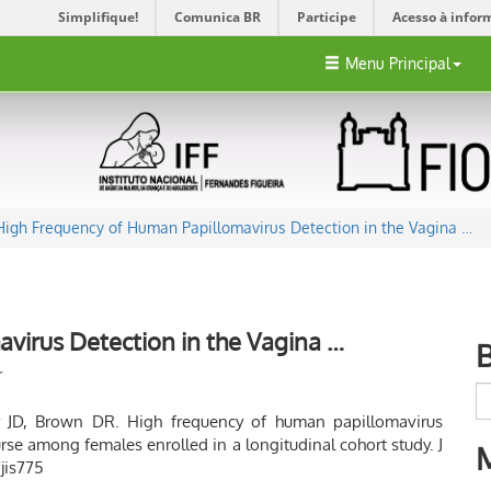
Simplifique!
Comunica BR
Participe
Acesso à infor
Menu Principal
High Frequency of Human Papillomavirus Detection in the Vagina …
virus Detection in the Vagina …
r
 JD, Brown DR. High frequency of human papillomavirus
urse among females enrolled in a longitudinal cohort study. J
/jis775