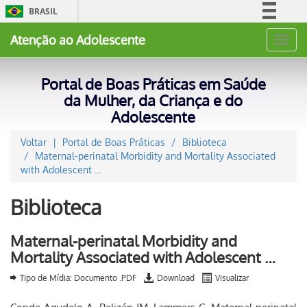
BRASIL
Simplifique!
Atenção ao Adolescente
Toggl
Comunica BR
navig
Participe
Portal de Boas Práticas em Saúde
Acesso à informação
da Mulher, da Criança e do
Adolescente
Legislação
Canais
Voltar
Portal de Boas Práticas
Biblioteca
Maternal-perinatal Morbidity and Mortality Associated
with Adolescent …
Biblioteca
Maternal-perinatal Morbidity and
Mortality Associated with Adolescent …
Tipo de Mídia: Documento .PDF
Download
Visualizar