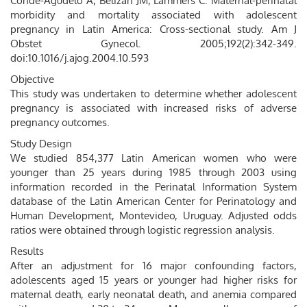
Conde-Agudelo A, Belizán JM, Lammers C. Maternal-perinatal
morbidity and mortality associated with adolescent
pregnancy in Latin America: Cross-sectional study. Am J
Obstet Gynecol. 2005;192(2):342-349.
doi:10.1016/j.ajog.2004.10.593
Objective
This study was undertaken to determine whether adolescent
pregnancy is associated with increased risks of adverse
pregnancy outcomes.
Study Design
We studied 854,377 Latin American women who were
younger than 25 years during 1985 through 2003 using
information recorded in the Perinatal Information System
database of the Latin American Center for Perinatology and
Human Development, Montevideo, Uruguay. Adjusted odds
ratios were obtained through logistic regression analysis.
Results
After an adjustment for 16 major confounding factors,
adolescents aged 15 years or younger had higher risks for
maternal death, early neonatal death, and anemia compared