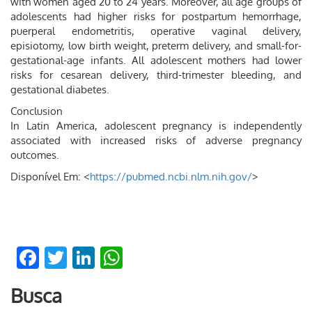
with women aged 20 to 24 years. Moreover, all age groups of
adolescents had higher risks for postpartum hemorrhage,
puerperal endometritis, operative vaginal delivery,
episiotomy, low birth weight, preterm delivery, and small-for-
gestational-age infants. All adolescent mothers had lower
risks for cesarean delivery, third-trimester bleeding, and
gestational diabetes.
Conclusion
In Latin America, adolescent pregnancy is independently
associated with increased risks of adverse pregnancy
outcomes.
Disponível Em: <
https://pubmed.ncbi.nlm.nih.gov/
>
Facebook
Twitter
LinkedIn
WhatsApp
Busca