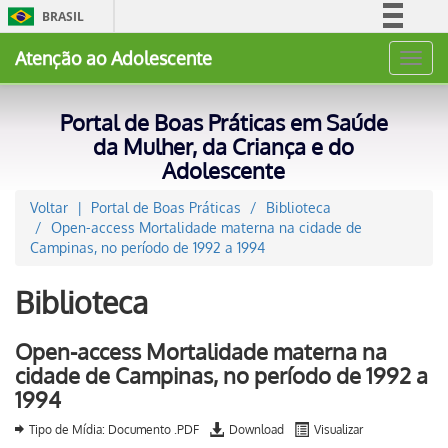
BRASIL
Simplifique!
Atenção ao Adolescente
Toggl
Comunica BR
navig
Participe
Portal de Boas Práticas em Saúde
Acesso à informação
da Mulher, da Criança e do
Adolescente
Legislação
Canais
Voltar
Portal de Boas Práticas
Biblioteca
Open-access Mortalidade materna na cidade de
Campinas, no período de 1992 a 1994
Biblioteca
Open-access Mortalidade materna na
cidade de Campinas, no período de 1992 a
1994
Tipo de Mídia: Documento .PDF
Download
Visualizar