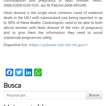
contraception and pregnancy in heart disease. Heart.
2006;92(10):1520-1525. doi:10.1136/hrt.2006.095240
Heart disease is the single most common cause of maternal
death in the UK,1 with substandard care being reported in up
to 40% of these deaths. Cardiologists need to be able to both
advise women with heart disease of the risks of pregnancy
and to give them the information they need to avoid
unplanned pregnancies safely.
Disponível Em: <
https://pubmed.ncbi.nlm.nih.gov/
>
Facebook
Twitter
LinkedIn
WhatsApp
Busca
Buscar