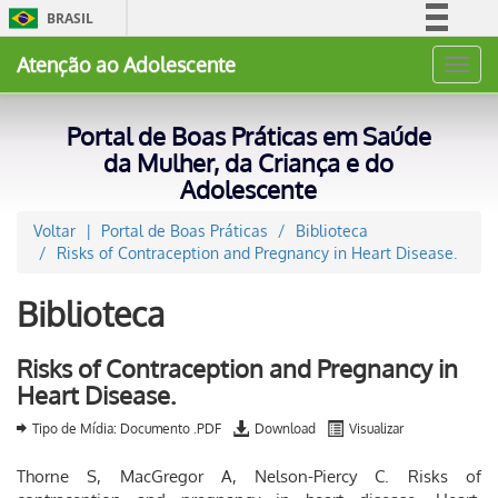
BRASIL
Simplifique!
Atenção ao Adolescente
Toggl
Comunica BR
navig
Participe
Portal de Boas Práticas em Saúde
Acesso à informação
da Mulher, da Criança e do
Adolescente
Legislação
Canais
Voltar
Portal de Boas Práticas
Biblioteca
Risks of Contraception and Pregnancy in Heart Disease.
Biblioteca
Risks of Contraception and Pregnancy in
Heart Disease.
Tipo de Mídia: Documento .PDF
Download
Visualizar
Thorne S, MacGregor A, Nelson-Piercy C. Risks of