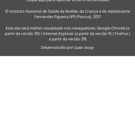
© Instituto Nacional de Saúde da Mulher, da Criança e do Adolescente
Fernandes Figueira (IFF/Fiocruz), 2017
Este site será melhor visualizado nos navegadores: Google Chrome (a
partir da versão 30) | Internet Explorer (a partir da versão 9) | FireFox (
a partir da versão 29)
Desenvolvido por
Quattri Design