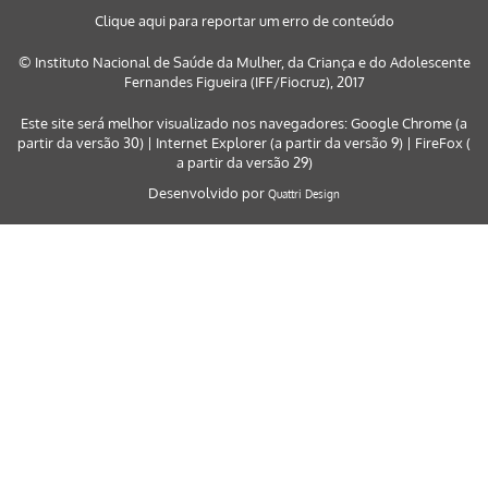
Clique aqui para reportar um erro de conteúdo
© Instituto Nacional de Saúde da Mulher, da Criança e do Adolescente
Fernandes Figueira (IFF/Fiocruz), 2017
Este site será melhor visualizado nos navegadores: Google Chrome (a
partir da versão 30) | Internet Explorer (a partir da versão 9) | FireFox (
a partir da versão 29)
Desenvolvido por
Quattri Design