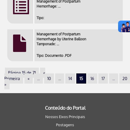
Management of Postpartum
Hemorrhage: …
Tipo:
Management of Postpartum
Hemorrhage by Uterine Balloon
Tamponade: …
Tipo: Documento .PDF
Página 15 de 71
«
Primeira
«
...
10
...
14
15
16
17
...
20
»
Conteúdo do Portal
Nossos Eixos Principais
Postagens